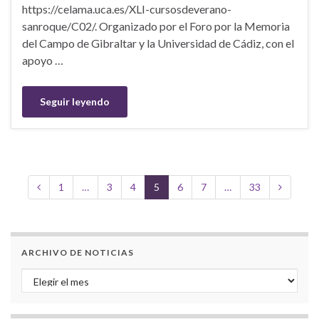
https://celama.uca.es/XLI-cursosdeverano-
sanroque/C02/. Organizado por el Foro por la Memoria
del Campo de Gibraltar y la Universidad de Cádiz, con el
apoyo …
Seguir leyendo
1
…
3
4
5
6
7
…
33
ARCHIVO DE NOTICIAS
Archivo de noticias