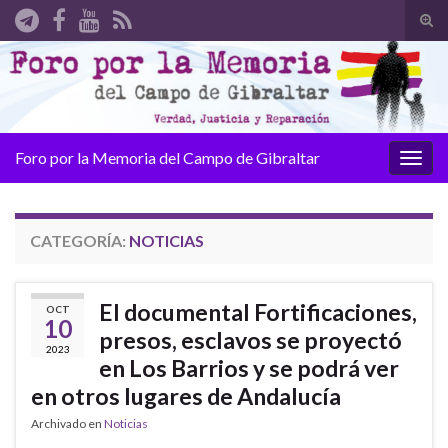
Alte
el
Search for:
form
de
bús
Foro por la Memoria del Campo de Gibraltar
Alter
la
nave
CATEGORÍA:
NOTICIAS
El documental Fortificaciones,
OCT
10
presos, esclavos se proyectó
2023
en Los Barrios y se podrá ver
en otros lugares de Andalucía
Archivado en
Noticias