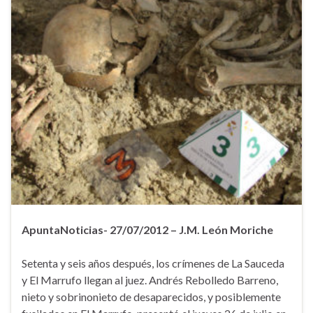
ApuntaNoticias- 27/07/2012 – J.M. León Moriche
Setenta y seis años después, los crímenes de La Sauceda
y El Marrufo llegan al juez. Andrés Rebolledo Barreno,
nieto y sobrinonieto de desaparecidos, y posiblemente