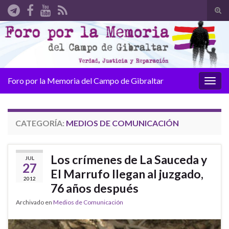
Alte
el
Search for:
form
de
bús
Foro por la Memoria del Campo de Gibraltar
Alter
la
nave
CATEGORÍA:
MEDIOS DE COMUNICACIÓN
Los crímenes de La Sauceda y
JUL
27
El Marrufo llegan al juzgado,
2012
76 años después
Archivado en
Medios de Comunicación