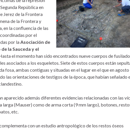
íctimas de la represión
a Segunda República en
de Jerez de la Frontera
imena de la Frontera y
, en la confluencia de las
 coordinadas por el
das por la
Asociación de
de la Sauceda y el
 Hasta el momento han sido encontrados nueve cuerpos de fusilado
les asociados a los esqueletos. Siete de estos cuerpos están sepul
a fosa, ambas contiguas y situadas en el lugar en el que en agosto
do las orientaciones de testigos de la época, que habían señalado 
landestino.
n aparecido además diferentes evidencias relacionadas con las ví
a larga (Mauser) como de arma corta (9 mm largo), botones, resto
atos, etc.
 complementa con un estudio antropológico de los restos óseos