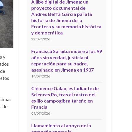
Aljibe digital de Jimena: un
proyecto documental de
Andrés Beffa García para la
historia de Jimena de la
Frontera y su memoria histórica
y democrática
22/07/2026
Francisca Saraiba muere a los 99
s y
años sin verdad, justicia ni
reparación para su padre,
tados
asesinado en Jimena en 1937
 de
14/07/2026
estos
Clémence Galan, estudiante de
Sciences Po, tras el rastro del
ctimas
exilio campogibraltareño en
s de
Francia
09/07/2026
Llamamiento al apoyo de la
campaña contra la