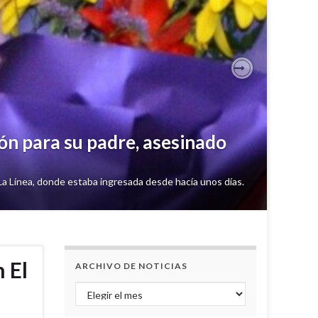
Next
os asesinados por las fuerzas
0 de junio una prospección con georradar en terrenos del
 El
ARCHIVO DE NOTICIAS
Archivo de noticias