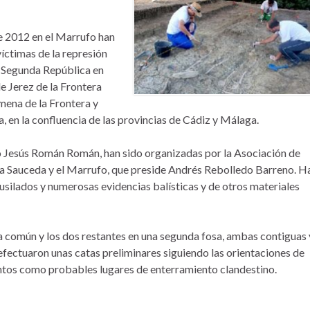
de 2012 en el Marrufo han
íctimas de la represión
a Segunda República en
de Jerez de la Frontera
imena de la Frontera y
a, en la confluencia de las provincias de Cádiz y Málaga.
o Jesús Román Román, han sido organizadas por la Asociación de
la Sauceda y el Marrufo, que preside Andrés Rebolledo Barreno. Ha
ilados y numerosas evidencias balísticas y de otros materiales
a común y los dos restantes en una segunda fosa, ambas contiguas 
 efectuaron unas catas preliminares siguiendo las orientaciones de
untos como probables lugares de enterramiento clandestino.