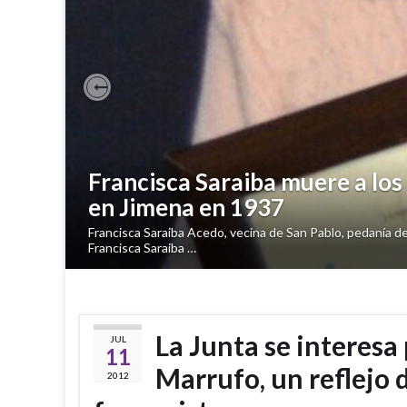
Previous
Empiezan a buscar en el cemen
franquistas
Un equipo de investigadores del departamento de Prehisto
cementerio de Cortes de la Frontera …
La Junta se interesa
JUL
11
Marrufo, un reflejo d
2012