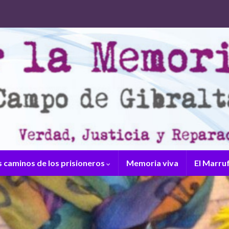
s caminos de los prisioneros
Memoria viva
El Marru