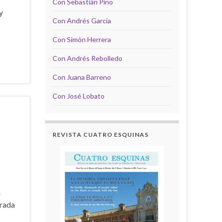
Con Sebastián Pino
y
Con Andrés García
Con Simón Herrera
Con Andrés Rebolledo
Con Juana Barreno
Con José Lobato
REVISTA CUATRO ESQUINAS
n
erada