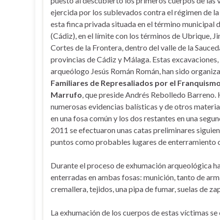
puesto al descubierto los primeros cuerpos de las v
ejercida por los sublevados contra el régimen de l
esta finca privada situada en el término municipal 
(Cádiz), en el límite con los términos de Ubrique, J
Cortes de la Frontera, dentro del valle de la Sauceda
provincias de Cádiz y Málaga. Estas excavaciones,
arqueólogo Jesús Román Román, han sido organiza
Familiares de Represaliados por el Franquismo 
Marrufo
, que preside Andrés Rebolledo Barreno.
numerosas evidencias balísticas y de otros materia
en una fosa común y los dos restantes en una segund
2011 se efectuaron unas catas preliminares siguien
puntos como probables lugares de enterramiento c
Durante el proceso de exhumación arqueológica ha
enterradas en ambas fosas: munición, tanto de arm
cremallera, tejidos, una pipa de fumar, suelas de zap
La exhumación de los cuerpos de estas víctimas se