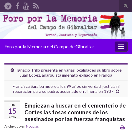
Alte
el
Search for:
form
de
bús
Foro por la Memoria del Campo de Gibraltar
Alter
la
nave
Ignacio Trillo presenta en varias localidades su libro sobre
Juan López, anarquista jimenato exiliado en Francia
Francisca Saraiba muere a los 99 años sin verdad, justicia ni
reparación para su padre, asesinado en Jimena en 1937
Empiezan a buscar en el cementerio de
JUN
15
Cortes las fosas comunes de los
2026
asesinados por las fuerzas franquistas
Archivado en
Noticias