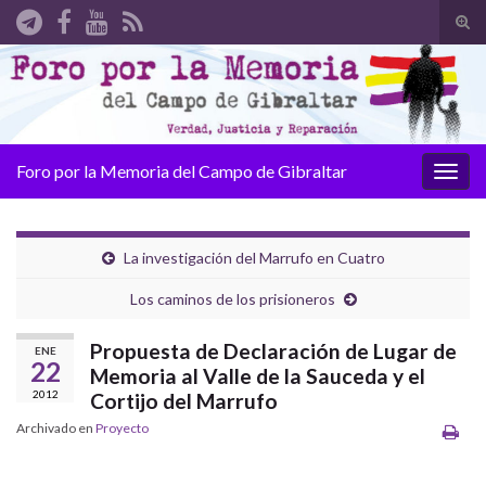
Alte
el
Search for:
form
de
bús
Foro por la Memoria del Campo de Gibraltar
Alter
la
nave
La investigación del Marrufo en Cuatro
Los caminos de los prisioneros
Propuesta de Declaración de Lugar de
ENE
22
Memoria al Valle de la Sauceda y el
2012
Cortijo del Marrufo
Archivado en
Proyecto