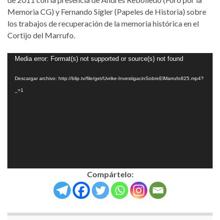
Memoria CG) y Fernando Sígler (Papeles de Historia) sobre
los trabajos de recuperación de la memoria histórica en el
Cortijo del Marrufo.
Reproductor
Media error: Format(s) not supported or source(s) not found
de
Descargar archivo: http://blip.tv/file/get/Uvrike-InvestigacinSobreElMarrufo825.mp4?
vídeo
_=1
Compártelo: