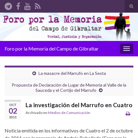
Alte
el
Search for:
form
de
bús
Foro por la Memoria del Campo de Gibraltar
Alter
la
nave
La masacre del Marrufo en La Sexta
Propuesta de Declaración de Lugar de Memoria al Valle de la
Sauceda y el Cortijo del Marrufo
La investigación del Marrufo en Cuatro
OCT
02
Archivado en
Medios de Comunicación
2011
Noticia emitida en los informativos de Cuatro el 2 de octubre
de 2011 con la presencia de Andrés Rebolledo (Foro por la