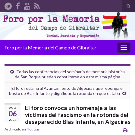
Alte
el
Search for:
form
de
bús
Foro por la Memoria del Campo de Gibraltar
Alter
la
nave
Todas las conferencias del seminario de memoria histórica
de San Roque pueden consultarse en esta misma página
El foro reclama al Ayuntamiento de Algeciras que reponga el
busto de Blas Infante y dignifique la rotonda en que estaba
El foro convoca un homenaje a las
AGO
06
víctimas del fascismo en la rotonda del
2022
desaparecido Blas Infante, en Algeciras
Archivado en
Noticias