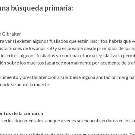
una búsqueda primaria:
e Gibraltar
 ver si existen algunos fusilados que estén inscritos, habría que v
hasta finales de los años -50 y si es posible desde principios de los 
nscritos algunos fusilados ya que una reforma legislativa lo permi
ión sobre los muertos (aparece normalmente por accidente de tra
acimiento y prestar atención a si hubiese alguna anotación marginal
onde se anotó la muerte.
entos de la comarca
s series documentales, aunque a veces se encuentran datos en los l
cinos de la localidad, su domicilio y con que personas convivía. 