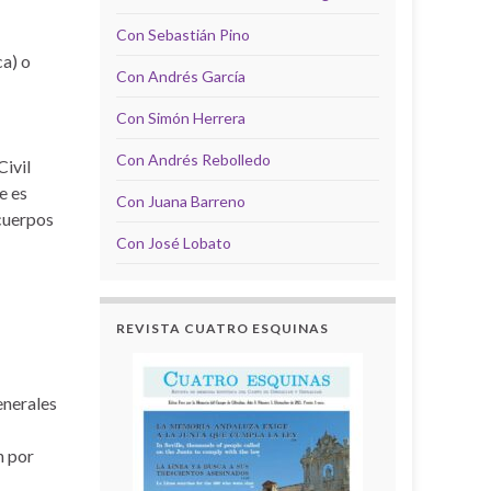
Con Sebastián Pino
a) o
Con Andrés García
Con Simón Herrera
Con Andrés Rebolledo
Civil
e es
Con Juana Barreno
 cuerpos
Con José Lobato
REVISTA CUATRO ESQUINAS
enerales
n por