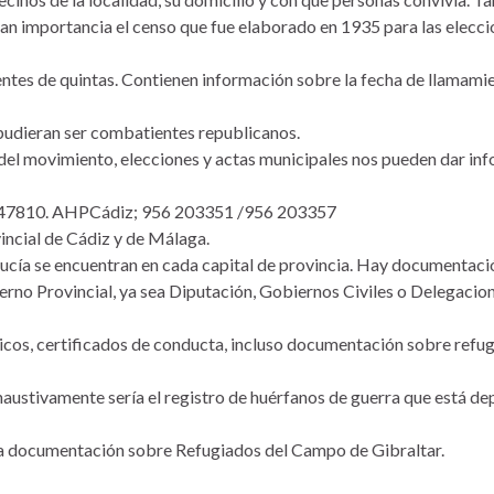
ran importancia el censo que fue elaborado en 1935 para las elecci
entes de quintas. Contienen información sobre la fecha de llamami
 pudieran ser combatientes republicanos.
 del movimiento, elecciones y actas municipales nos pueden dar in
 047810. AHPCádiz; 956 203351 /956 203357
vincial de Cádiz y de Málaga.
alucía se encuentran en cada capital de provincia. Hay documentac
no Provincial, ya sea Diputación, Gobiernos Civiles o Delegacio
cos, certificados de conducta, incluso documentación sobre refu
ustivamente sería el registro de huérfanos de guerra que está de
la documentación sobre Refugiados del Campo de Gibraltar.