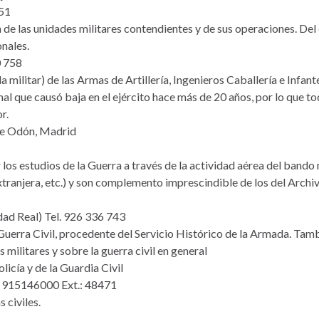
251
 las unidades militares contendientes y de sus operaciones. Del 
nales.
0 758
 militar) de las Armas de Artillería, Ingenieros Caballería e Infante
nal que causó baja en el ejército hace más de 20 años, por lo que to
r.
 de Odón, Madrid
os estudios de la Guerra a través de la actividad aérea del bando 
tranjera, etc.) y son complemento imprescindible de los del Archi
dad Real) Tel. 926 336 743
Guerra Civil, procedente del Servicio Histórico de la Armada. Tam
ilitares y sobre la guerra civil en general
licía y de la Guardia Civil
lf. 915146000 Ext.: 48471
 civiles.