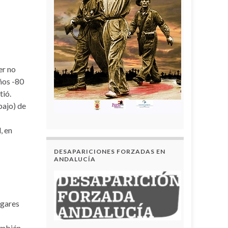
er no
años -80
tió.
bajo) de
, en
DESAPARICIONES FORZADAS EN
ANDALUCÍA
ugares
También