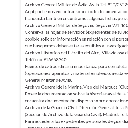
Archivo General Militar de Ávila, Ávila Tel. 920/252
Aquí podremos encontrar sobre todo documentación de
franquista también encontramos algunas fichas perso
Archivo General Militar de Segovia, Segovia 921 46
Conserva las hojas de servicios (expedientes de su vida
posible solicitar información en relación con el perso
que busquemos deben estar asequibles al investigado
Archivo Histórico del Ejército del Aire, Villaviciosa
Teléfono 916658340
Fuente de extraordinaria importancia para completar l
(operaciones, aparatos y material empleado, ayuda ex
General Militar de Ávila.
Archivo General de la Marina. Viso del Marqués (Ciu
Posee la documentación sobre la historia naval de la 
encuentra documentación dispersa sobre operaciones m
Archivo de la Guardia Civil. Dirección General de la Po
(Sección de Archivo de la Guardia Civil). Madrid. Te
Para acceder a los expedientes personales de guardias
Archivos Togados Militares,