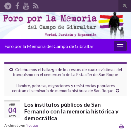
Alte
el
Search for:
form
de
bús
Foro por la Memoria del Campo de Gibraltar
Alter
la
nave
Celebramos el hallazgo de los restos de cuatro víctimas del
franquismo en el cementerio de La Estación de San Roque
Hambre, pobreza, migraciones y resistencias populares
centran el seminario de memoria histórica de San Roque
Los institutos públicos de San
ABR
04
Fernando con la memoria histórica y
2025
democrática
Archivado en
Noticias