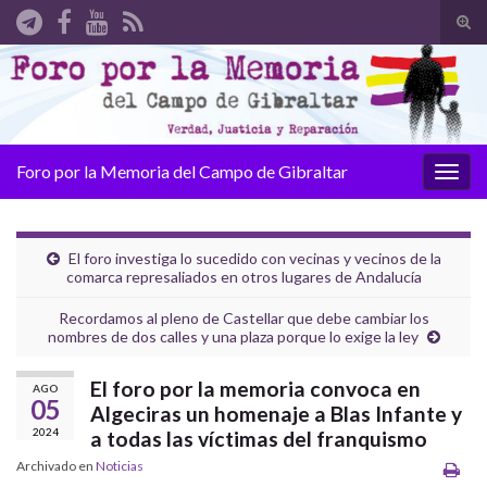
Alte
el
Search for:
form
de
bús
Foro por la Memoria del Campo de Gibraltar
Alter
la
nave
El foro investiga lo sucedido con vecinas y vecinos de la
comarca represaliados en otros lugares de Andalucía
Recordamos al pleno de Castellar que debe cambiar los
nombres de dos calles y una plaza porque lo exige la ley
El foro por la memoria convoca en
AGO
05
Algeciras un homenaje a Blas Infante y
2024
a todas las víctimas del franquismo
Archivado en
Noticias